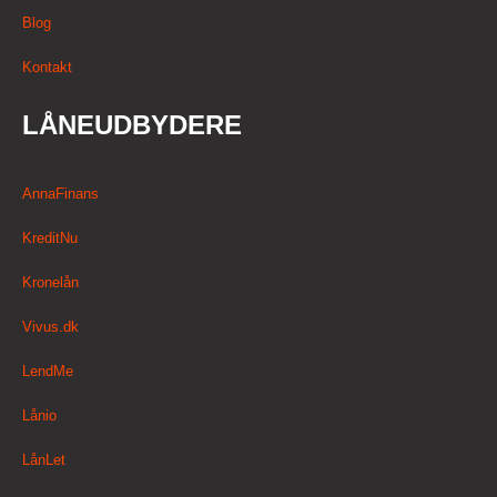
Blog
Kontakt
LÅNEUDBYDERE
AnnaFinans
KreditNu
Kronelån
Vivus.dk
LendMe
Lånio
LånLet