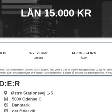
LÅN 15.000 KR
0 kr.
36 - 120 mdr.
14.73% - 24.87%
Løbetid
ÅOP
 mdr. Fast debitorrente: 20,98%. ÅOP: 24,51%. Mdl. ydelse: 235 kr. Samlet tilbagebetaling: 19.711 kr. Saml
inger samt betalingsgebyrer er medtaget i alle beregninger. Baseret på betaling via Betalingsservice. Fortr
D:E:R
Østre Stationsvej 1-5
5000
Odense C
Danmark
der@der.dk