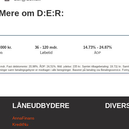
Mere om D:E:R:
.000 kr.
36 - 120 mdr.
14.73% - 24.87%
Løbetid
øb
ÅOP
 mdr. Fast debitorrente: 20,98%. ÅOP: 24,51%. Mdl. ydelse: 235 kr. Samlet tilbagebetaling: 19.711 kr. Saml
inger samt betalingsgebyrer er medtaget i alle beregninger. Baseret på betaling via Betalingsservice. Fortr
LÅNEUDBYDERE
DIVER
AnnaFinans
KreditNu