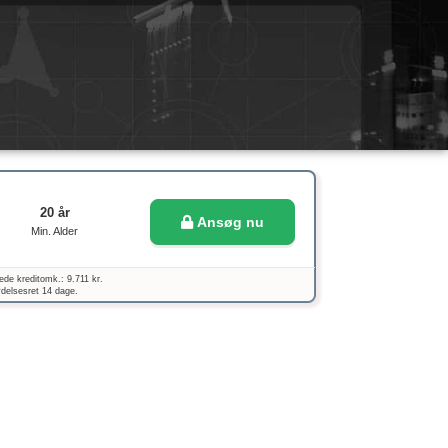
20 år
Ansøg nu
Min. Alder
ede kreditomk.: 9.711 kr.
ydelsesret 14 dage.