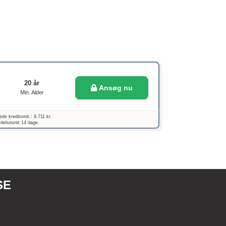
20 år
Ansøg nu
Min. Alder
ede kreditomk.: 9.711 kr.
ydelsesret 14 dage.
SE