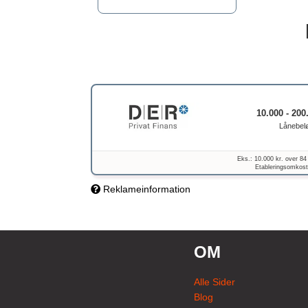
10.000 - 200
Lånebel
Eks.: 10.000 kr. over 84
Etableringsomkostn
Reklameinformation
OM
Alle Sider
Blog